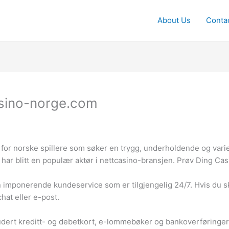
About Us
Conta
sino-norge.com
v for norske spillere som søker en trygg, underholdende og varie
t har blitt en populær aktør i nettcasino-bransjen. Prøv Ding Cas
imponerende kundeservice som er tilgjengelig 24/7. Hvis du sku
hat eller e-post.
ludert kreditt- og debetkort, e-lommebøker og bankoverføringer, 