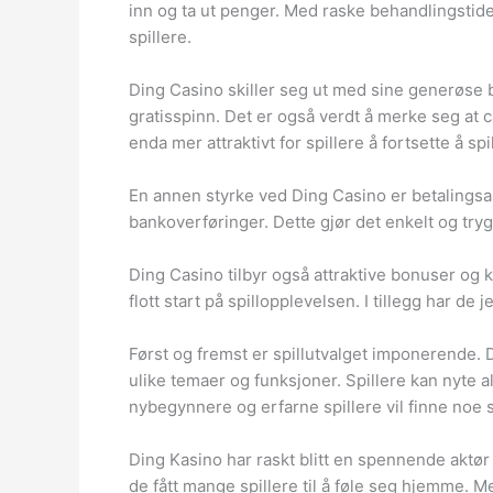
inn og ta ut penger. Med raske behandlingstider
spillere.
Ding Casino skiller seg ut med sine generøse 
gratisspinn. Det er også verdt å merke seg at 
enda mer attraktivt for spillere å fortsette å spi
En annen styrke ved Ding Casino er betalingsal
bankoverføringer. Dette gjør det enkelt og tryg
Ding Casino tilbyr også attraktive bonuser og 
flott start på spillopplevelsen. I tillegg har de
Først og fremst er spillutvalget imponerende. Di
ulike temaer og funksjoner. Spillere kan nyte al
nybegynnere og erfarne spillere vil finne noe
Ding Kasino har raskt blitt en spennende aktør 
de fått mange spillere til å føle seg hjemme. 