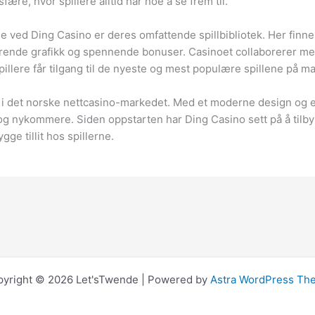
re, hvor spillere alltid har noe å se frem til.
ed Ding Casino er deres omfattende spillbibliotek. Her finner 
rende grafikk og spennende bonuser. Casinoet collaborerer med
illere får tilgang til de nyeste og mest populære spillene på m
 i det norske nettcasino-markedet. Med et moderne design og et
 nykommere. Siden oppstarten har Ding Casino sett på å tilby e
ge tillit hos spillerne.
yright © 2026 Let'sTwende | Powered by
Astra WordPress Th