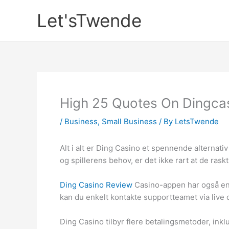
Skip
Let'sTwende
to
content
High 25 Quotes On Dingca
/
Business, Small Business
/ By
LetsTwende
Alt i alt er Ding Casino et spennende alternati
og spillerens behov, er det ikke rart at de rask
Ding Casino Review
Casino-appen har også en 
kan du enkelt kontakte supportteamet via live c
Ding Casino tilbyr flere betalingsmetoder, ink